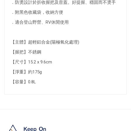
．防燙設計於折收握把及壼蓋。好提握、穩固而不燙手
．附黑色收藏袋，收納方便
．適合登山野營、RV休閒使用
【主體】超輕鋁合金(陽極氧化處理)
【握把】不銹鋼
【尺寸】15.2 x 9.6cm
【淨重】約175g
【容量】0.8L