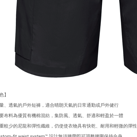
色】
量、透氣的戶外短褲，適合晴朗天氣的日常通勤或戶外健行
要布料為優質有機棉混紡，集防風、透氣、舒適和輕盈於一體
重較少的尼龍和彈性纖維，仍使使衣物具有快乾、耐用和輕微的彈性
stom-fit waist system™ 設計無須腰帶即可調整腰圍保持合身