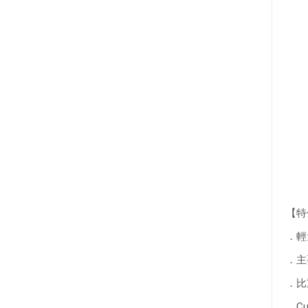
【特
．輕
．主
．比
．Cu