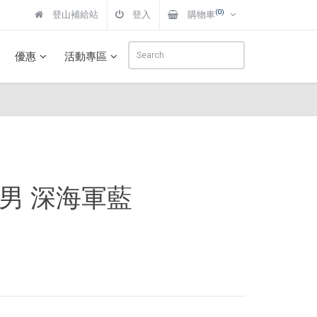
(0)
登山補給站
登入
購物車
優惠
活動專區
 短褲 男 深海軍藍