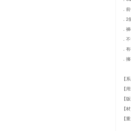
．前
．2
．褲
．不
．有
．擁
【系列
【用
【版型
【材質】
【重量】