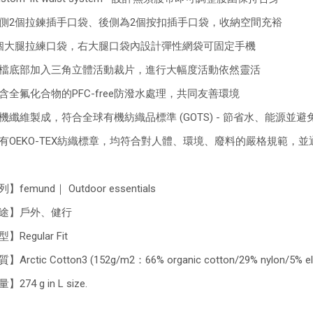
側2個拉鍊插手口袋、後側為2個按扣插手口袋，收納空間充裕
個大腿拉練口袋，右大腿口袋內設計彈性網袋可固定手機
檔底部加入三角立體活動裁片，進行大幅度活動依然靈活
含全氟化合物的PFC-free防潑水處理，共同友善環境
機纖維製成，符合全球有機紡織品標準 (GOTS) - 節省水、能源並
有OEKO-TEX紡織標章，均符合對人體、環境、廢料的嚴格規範，並通過B
】femund｜ Outdoor essentials
途】戶外、健行
】Regular Fit
Arctic Cotton3 (152g/m2：66% organic cotton/29% nylon/5% el
274 g in L size.