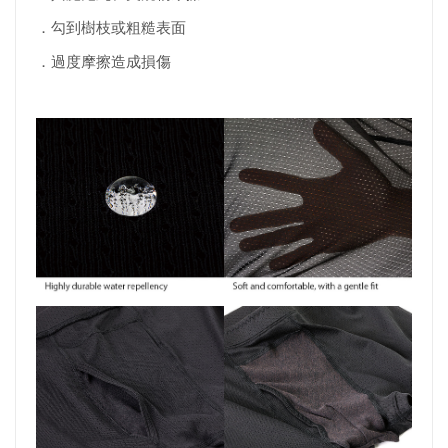
．勾到樹枝或粗糙表面
．過度摩擦造成損傷