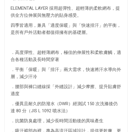
ELEMENTAL LAYER 採用超彈性、超輕薄的柔軟網布，提
供全方位伸展與無壓力的貼身感受。
四季皆適用，兼具「適度保暖」與「快速排汗」的平衡，
是所有戶外活動者都值得擁有的基礎層。
．高度彈性、超輕薄網布，極佳的伸展性和柔軟膚觸，適
合各種活動及長時間穿著
．平衡「保暖」與「排汗」兩大需求，快速將汗水導向外
層，減少汗冷
．腰部與褲口縫線採「外縫設計」減少摩擦、提升貼膚舒
適度
．優異且耐久的防潑水（DWR）經測試 150 次洗滌後仍
達 80 分（JIS L 1092 噴水法）
．抗菌防臭處理，減少長時間活動後的異味產生
．吸汗襠部內裡，專為高流汗區域設計，提供更乾爽、更