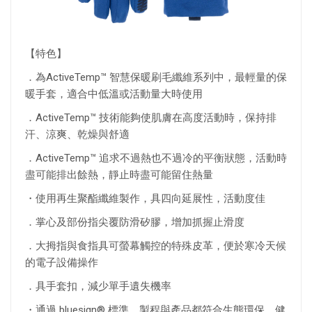
【特色】
．為
ActiveTemp™ 智慧保暖刷毛纖維系列中，最輕量的保
暖手套，適合中低溫或活動量大時使用
．
ActiveTemp™ 技術能夠使肌膚在高度活動時，保持排
汗、涼爽、乾燥與舒適
．
ActiveTemp™ 追求不過熱也不過冷的平衡狀態，活動時
盡可能排出餘熱，靜止時盡可能留住熱量
・使用再生聚酯纖維製作，具四向延展性，活動度佳
．
掌心及部份指尖覆防滑矽膠，增加抓握止滑度
．
大拇指與食指具可螢幕觸控的特殊皮革，便於寒冷天候
的電子設備操作
．
具手套扣，減少單手遺失機率
・通過 bluesign® 標準，製程與產品都符合生態環保、健