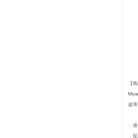
【商
Mi
超薄
．適
．採