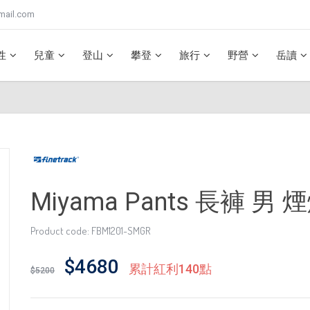
mail.com
性
兒童
登山
攀登
旅行
野營
岳讀
Miyama Pants 長褲 男
Product code: FBM1201-SMGR
$4680
累計紅利140點
$5200