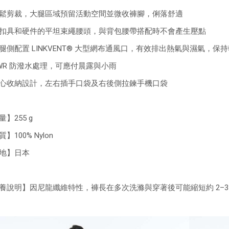
鬆剪裁，大腿區域預留活動空間並微收褲腳，俐落舒適
扣具和硬件的平坦束繩腰頭，與背包腰帶搭配時不會產生壓點
腿側配置 LINKVENT® 大型網布通風口，有效排出熱氣與濕氣，保
WR 防潑水處理，可應付晨露與小雨
心收納設計，左右插手口袋及右後側拉鍊手機口袋
】255 g
】100% Nylon
地】日本
養說明】因尼龍纖維特性，褲長在多次洗滌與穿著後可能縮短約 2–3 