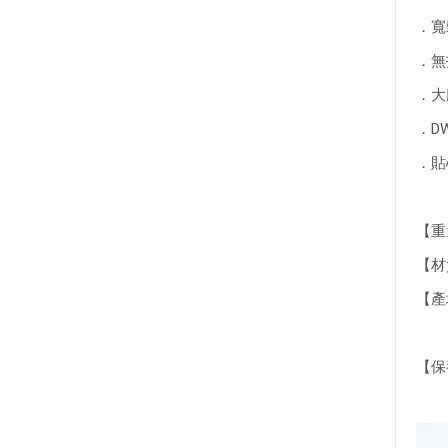
．寬
．無
．大
．D
．貼
【重量
【材質
【產
【保