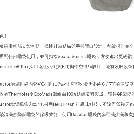
色】
版提供腳部立體空間，彈性針織結構與手臂開口設計，都能提供完全
搭配任何睡袋使用，並可扣接Sea to Summit睡袋，方便進出更輕鬆
hermolite® Pro 採用遠紅外線技(FIR)與中空纖維設計，能
。
eactor增溫睡袋內套4℃在睡眠系統中可額外提升約4°C / 7°F的保暖
收的Thermolite® EcoMade纖維由100%紡織廢料製成，獲得GR
eactor增溫睡袋內套4℃採用HeiQ Fresh 抗異味科技，不論野營幾
繁清洗會降低睡袋的保暖效能，使用Reactor 睡袋內套可減少洗