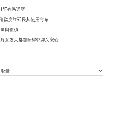
11°F的保暖度
袋的蓬鬆度並延長其使用壽命
重量與體積
技，不論野營幾天都能睡得乾淨又安心