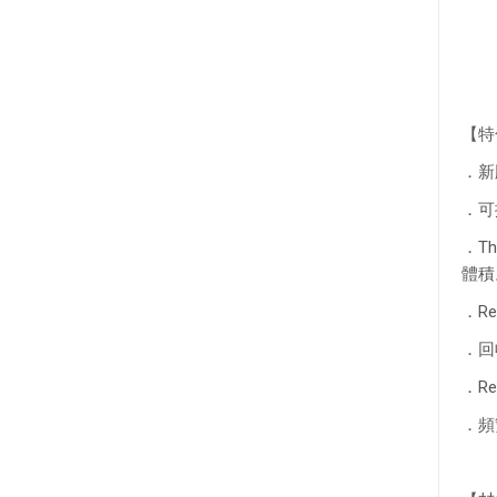
【特
．新
．可
．T
體積
．R
．回
．R
．頻