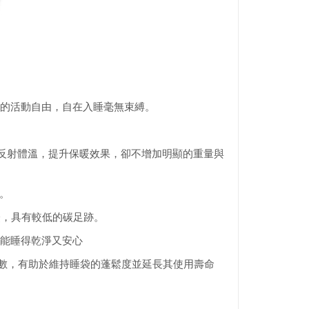
的活動自由，自在入睡毫無束縛。
。
有效吸收並反射體溫，提升保暖效果，卻不增加明顯的重量與
度。
S認證，具有較低的碳足跡。
天都能睡得乾淨又安心
滌次數，有助於維持睡袋的蓬鬆度並延長其使用壽命