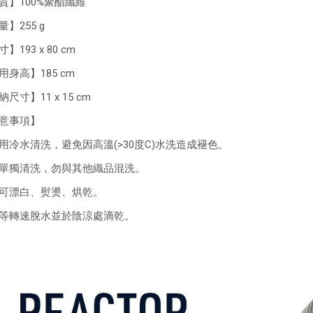
質】100%聚酯纖維
】255 g
】193 x 80 cm
用身高】185 cm
尺寸】11 x 15 cm
意事項】
用冷水清洗，避免因高溫(>30度C)水洗造成褪色。
單獨清洗，勿與其他織品混洗。
可漂白、熨燙、烘乾。
等轉速脫水並於陰涼處滴乾。