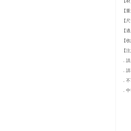
【材
【重量
【尺寸
【適
【收納
【注
．請
．請
．不
．中