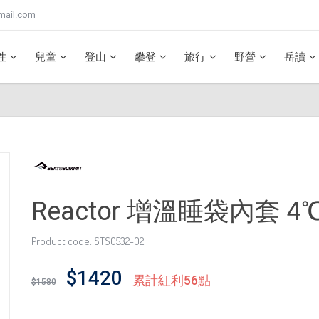
mail.com
性
兒童
登山
攀登
旅行
野營
岳讀
Reactor 增溫睡袋內套 4℃
Product code: STS0532-02
$1420
累計紅利56點
$1580