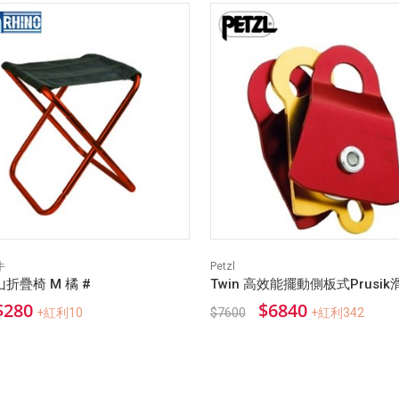
牛
Petzl
折疊椅 M 橘 #
Twin 高效能擺動側板式Prusik
$280
$6840
+紅利10
$7600
+紅利342