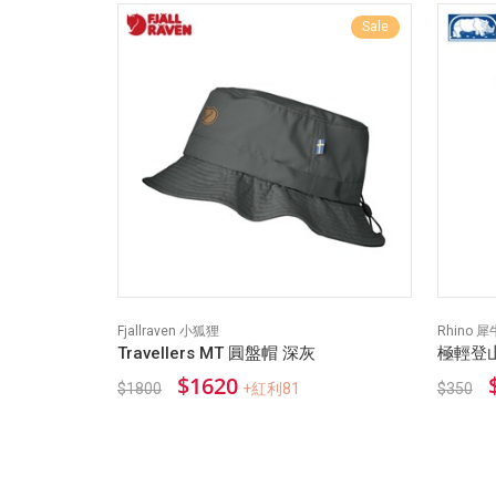
Sale
Fjallraven 小狐狸
Rhino 犀
Travellers MT 圓盤帽 深灰
極輕登山
$1620
$1800
+紅利81
$350