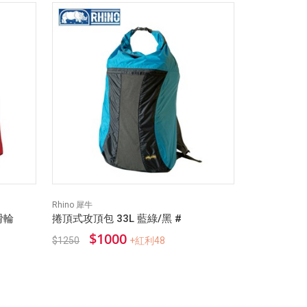
Rhino 犀牛
Nalgene
滑輪
捲頂式攻頂包 33L 藍綠/黑 #
Tritan 寬口
水母
$1000
$1250
+紅利48
$56
$700