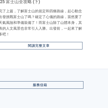
025 富士山全攻略 (下)
2025 富
完了上篇，了解富士山的規定和四條路線，起心動念
『 機長廣
出發挑戰富士山了嗎？確定了心儀的路線，當然要了
日本的航程
天氣風險和準備裝備了！而富士山除了山體本身，其
特別順利！
表的人文風景也非常引人入勝。出發前，一起來了解
不同，也造
多吧！
看遍了富士
閱讀完整文章
服務信箱