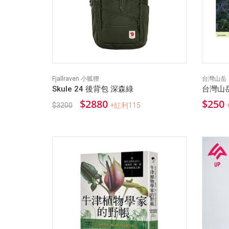
Fjallraven 小狐狸
台灣山岳
Skule 24 後背包 深森綠
台灣山岳
$2880
$250
$3200
+紅利115