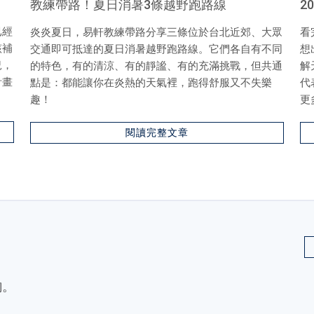
教練帶路！夏日消暑3條越野跑路線
2
已經
炎炎夏日，易軒教練帶路分享三條位於台北近郊、大眾
看
該補
交通即可抵達的夏日消暑越野跑路線。它們各自有不同
想
況，
的特色，有的清涼、有的靜謐、有的充滿挑戰，但共通
解
計畫
點是：都能讓你在炎熱的天氣裡，跑得舒服又不失樂
代
。
趣！
更
閱讀完整文章
詢。