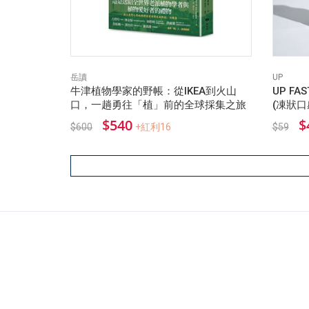
岳讀
UP
牛津植物學家的野帳：從IKEA到火山
UP FA
口，一趟勇往「植」前的全球採集之旅
(凍狀口感
$540
$
$600
+紅利16
$59