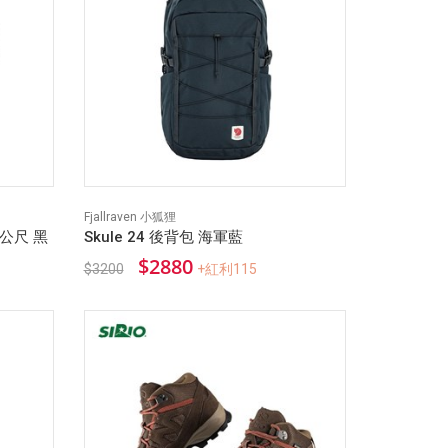
Fjallraven 小狐狸
公尺 黑
Skule 24 後背包 海軍藍
$2880
$3200
+紅利115