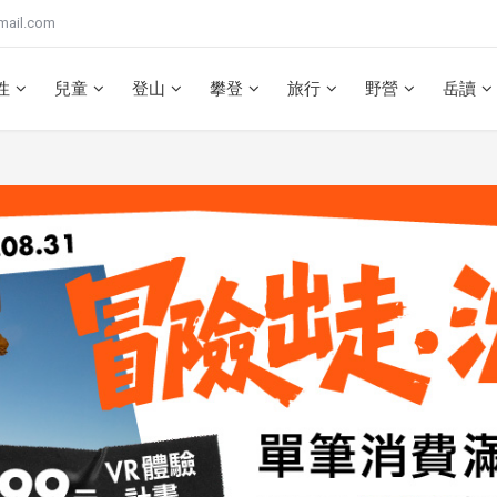
mail.com
性
兒童
登山
攀登
旅行
野營
岳讀