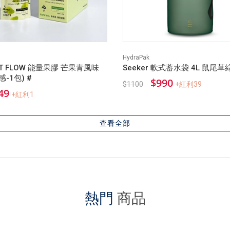
HydraPak
ST FLOW 能量果膠 芒果青風味
Seeker 軟式蓄水袋 4L 鼠尾草
-1包) #
$990
$1100
+紅利39
49
+紅利1
查看全部
熱門
商品