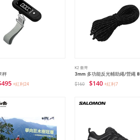
K2 臺灣
李秤
3mm 多功能反光輔助繩/營繩 8
$495
$140
+紅利24
$160
+紅利7