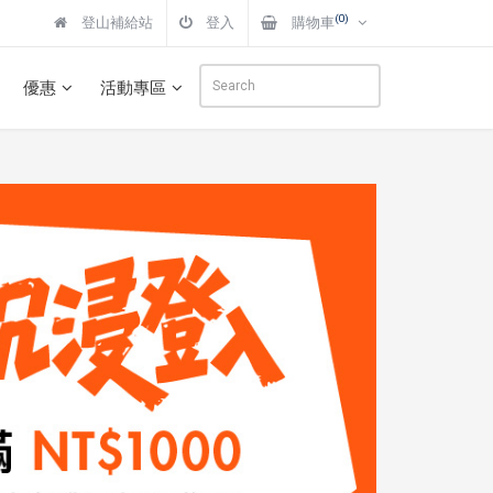
(0)
登山補給站
登入
購物車
優惠
活動專區