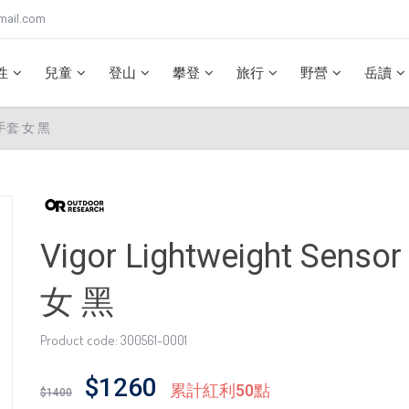
mail.com
性
兒童
登山
攀登
旅行
野營
岳讀
觸控手套 女 黑
Vigor Lightweight Se
女 黑
Product code: 300561-0001
$1260
累計紅利50點
$1400