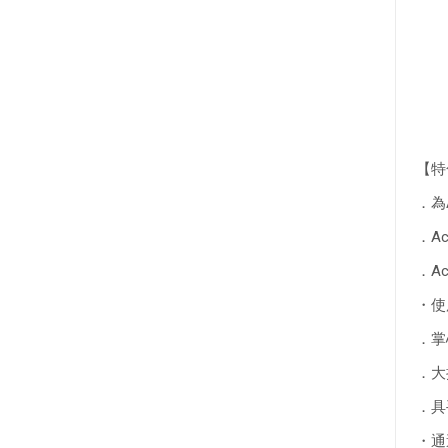
【特
．為
．
A
．
A
・使
．
掌
．
大
．
具
・通