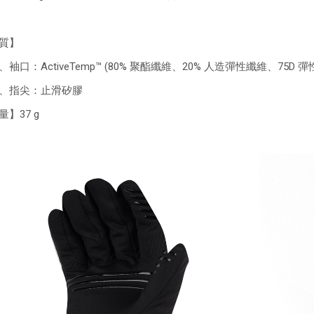
質】
、袖口：ActiveTemp™ (80% 聚酯纖維、20% 人造彈性纖維、75D 
、指尖：止滑矽膠
量】37 g