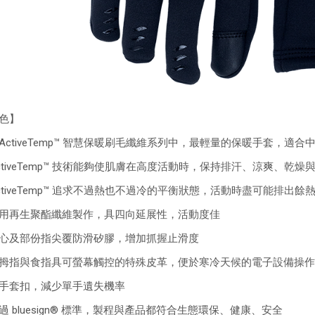
色】
ActiveTemp™ 智慧保暖刷毛纖維系列中，最輕量的保暖手套，適
ctiveTemp™ 技術能夠使肌膚在高度活動時，保持排汗、涼爽、乾燥
ctiveTemp™ 追求不過熱也不過冷的平衡狀態，活動時盡可能排出
用再生聚酯纖維製作，具四向延展性，活動度佳
心及部份指尖覆防滑矽膠，增加抓握止滑度
拇指與食指具可螢幕觸控的特殊皮革，便於寒冷天候的電子設備操作
手套扣，減少單手遺失機率
過 bluesign® 標準，製程與產品都符合生態環保、健康、安全