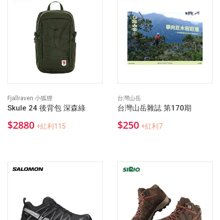
Fjallraven 小狐狸
台灣山岳
Skule 24 後背包 深森綠
台灣山岳雜誌 第170期
$2880
$250
+紅利115
+紅利7