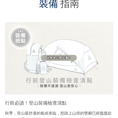
裝備
指南
行前必讀！登山裝備檢查清點
秋季，登山最舒適的氣候來臨，想踏上山徑的雙腳已經蠢蠢欲