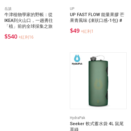
岳讀
UP
牛津植物學家的野帳：從
UP FAST FLOW 能量果膠 芒
IKEA到火山口，一趟勇往
果青風味 (凍狀口感-1包) #
「植」前的全球採集之旅
$49
+紅利1
$540
+紅利16
HydraPak
Seeker 軟式蓄水袋 4L 鼠尾
草綠