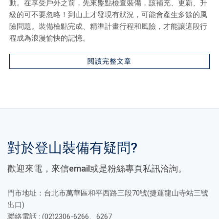
動。在享受戶外之前，先來盤點檢查裝備，該補充、更新、升
級的可不要忽略！到山上才發現有狀況，可能會產生多餘的風
險問題。裝備檢點完成、精準計畫行程和風險，才能讓這段行
程成為浪漫愉快的記憶。
閱讀完整文章
對於登山裝備有疑問?
歡迎來電，來信email或是粉絲專頁私訊洽詢。
門市地址：台北市萬華區和平西路三段70號(捷運龍山寺站三號
出口)
聯絡電話 : (02)2306-6266、6267