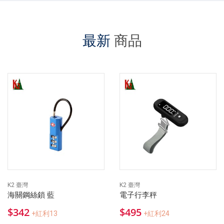
最新
商品
K2 臺灣
K2 臺灣
海關鋼絲鎖 藍
電子行李秤
$342
$495
+紅利13
+紅利24