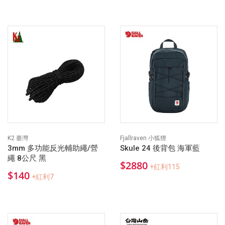
K2 臺灣
Fjallraven 小狐狸
3mm 多功能反光輔助繩/營
Skule 24 後背包 海軍藍
繩 8公尺 黑
$2880
+紅利115
$140
+紅利7