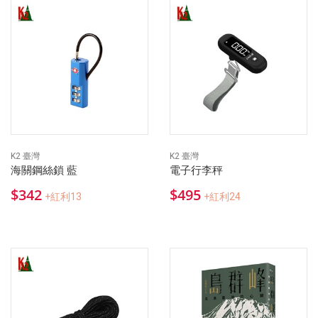
K2 臺灣
K2 臺灣
海關鋼絲鎖 藍
電子行李秤
$342
$495
+紅利13
+紅利24