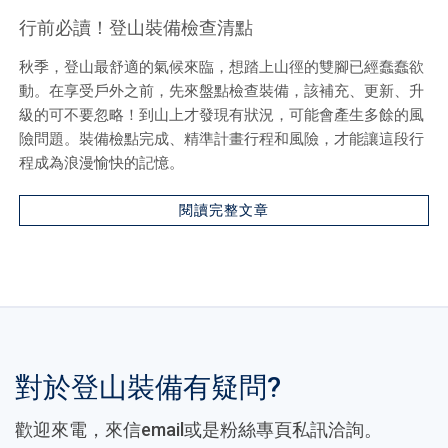
行前必讀！登山裝備檢查清點
秋季，登山最舒適的氣候來臨，想踏上山徑的雙腳已經蠢蠢欲
動。在享受戶外之前，先來盤點檢查裝備，該補充、更新、升
級的可不要忽略！到山上才發現有狀況，可能會產生多餘的風
險問題。裝備檢點完成、精準計畫行程和風險，才能讓這段行
程成為浪漫愉快的記憶。
閱讀完整文章
對於登山裝備有疑問?
歡迎來電，來信email或是粉絲專頁私訊洽詢。