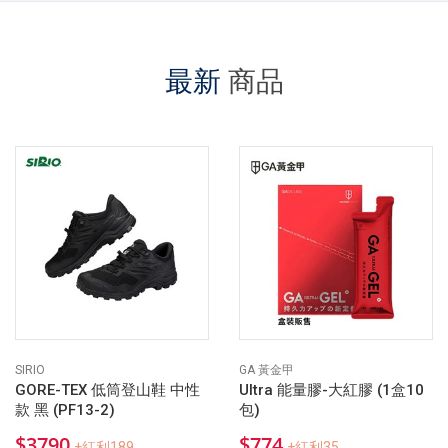
最新
商品
SIRIO
GA 黃金甲
GORE-TEX 低筒登山鞋 中性
Ultra 能量膠-大紅膠 (1盒10
款 黑 (PF13-2)
包)
$3790
$774
+紅利189
+紅利35