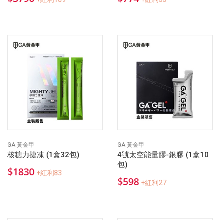
GA 黃金甲
GA 黃金甲
核糖力捷凍 (1盒32包)
4號太空能量膠-銀膠 (1盒10
包)
$1830
+紅利83
$598
+紅利27