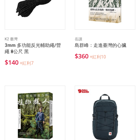
K2 臺灣
岳讀
3mm 多功能反光輔助繩/營
島群峰：走進臺灣的心臟
繩 8公尺 黑
$360
+紅利10
$140
+紅利7