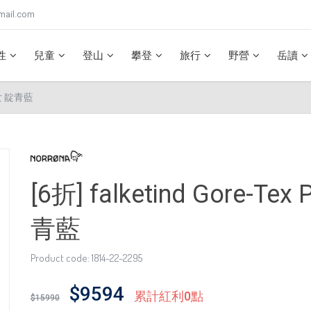
mail.com
性
兒童
登山
攀登
旅行
野營
岳讀
套 女 靛青藍
[6折] falketind Gore-T
青藍
Product code: 1814-22-2295
$9594
累計紅利0點
$15990