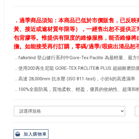
．
過季商品須知：本商品已低於市價販售，已反映
黃、接近或逾材質年限等），一經售出恕不提供正
包背膠等。惟提供有限度的維修服務，能否維修將
擔。如能接受再行訂購，零碼/過季/瑕疵出清品恕
．falketind 登山健行系列中Gore-Tex Paclite 為最輕
．使用20D再生尼龍 GORE-TEX PACLITE® PLUS 超
．高達 28,000mm 抗水壓 (ISO 811-test)，小於6的高透濕率
．100%全面防風，質地柔軟、輕盈，優異的收納性、超薄和
加入購物車