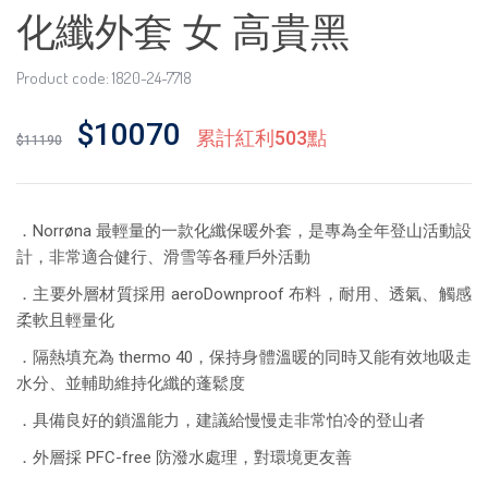
化纖外套 女 高貴黑
Product code: 1820-24-7718
$10070
累計紅利503點
$11190
．Norrøna 最輕量的一款化纖保暖外套，是專為全年登山活動設
計，非常適合健行、滑雪等各種戶外活動
．主要外層材質採用 aeroDownproof 布料，耐用、透氣、觸感
柔軟且輕量化
．隔熱填充為 thermo 40，保持身體溫暖的同時又能有效地吸走
水分、並輔助維持化纖的蓬鬆度
．具備良好的鎖溫能力，建議給慢慢走非常怕冷的登山者
．外層採 PFC-free 防潑水處理，對環境更友善