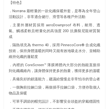
【特色】
．Norrøna 最輕量的一款化纖保暖外套，是專為全年登山
活動設計，非常適合健行、滑雪等各種戶外活動
．主要外層材質採用 aeroDownproof 布料，耐用、透
氣、觸感柔軟且輕量化的高強度 20D 抗撕裂尼龍材質製
成
．隔熱填充為 thermo 40，採用 PinnecoCore® 合成化纖
技術，保持身體溫暖的同時又能有效地吸走水分、並輔助
維持化纖的蓬鬆度
．內裡的 CoreScreen™ 薄膜將體內大部分的熱能直接排
到化纖纖維內，讓身體保持更多的熱量，獲得更多的溫暖
．具備良好的鎖溫能力，建議給慢慢走非常怕冷的登山者
．一個胸前拉鍊口袋，兩個插手拉鍊口袋，方便存取個人
物品及保暖
．可單手調節的帽兜設計，不影響安全頭盔的穿戴穩固性