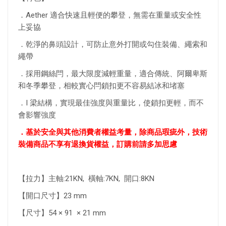
．Aether 適合快速且輕便的攀登，無需在重量或安全性
上妥協
．乾淨的鼻頭設計，可防止意外打開或勾住裝備、繩索和
繩帶
．採用鋼絲閂，最大限度減輕重量，適合傳統、阿爾卑斯
和冬季攀登，相較實心閂鎖扣更不容易結冰和堵塞
．I 梁結構，實現最佳強度與重量比，使鎖扣更輕，而不
會影響強度
．基於安全與其他消費者權益考量，除商品瑕疵外，技術
裝備商品不享有退換貨權益，訂購前請多加思慮
【拉力】主軸:21KN, 橫軸:7KN, 開口:8KN
【開口尺寸】23 mm
【尺寸】54 × 91 × 21 mm