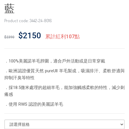
藍
Product code: 3442-24-8016
$2150
累計紅利107點
$2390
．100%美麗諾羊毛脖圍，適合戶外活動或是日常穿戴
．歐洲認證優質天然 pureUll 羊毛製成，吸濕排汗、柔軟舒適與
抑制汗臭等特性
．採18.5微米處理的超細羊毛，能加強觸感柔軟的特性，減少刺
癢感
．使用 RWS 認證的美麗諾羊毛