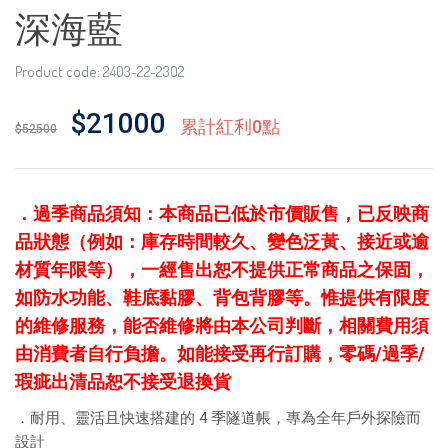
深海藍
Product code: 2403-22-2302
$21000
累計紅利0點
$52500
．
過季商品須知：本商品已低於市價販售，已反映商
品狀態（例如：庫存時間較久、變色泛黃、接近或逾
材質年限等），一經售出恕不提供正常商品之保固，
如防水功能、鞋底黏膠、背包背膠等。惟提供有限度
的維修服務，能否維修將由本公司判斷，相關費用須
由消費者自行負擔。如能接受再行訂購，零碼/過季/
瑕疵出清品恕不接受退換貨
．耐用、靈活且快速搭建的 4 季隧道帳，專為全年戶外探險而
設計