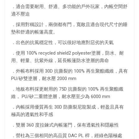
．適合需要耐用、舒適、多功能的戶外玩家，內帳空間舒
適不壓迫
．採用對稱設計，兩側都有門，寬敞且適合現代尺寸的睡
墊和舒適的帳篷高度。
．出色的抗風穩定性，可以很好地應對惡劣的天氣
．使用 100% recycled shield2 polyester塗層，防水、耐
用、輕量、抗紫外線，延長帳篷防水塗層的壽命
．外帳布料採用 30D 抗撕裂的 100% 再生聚酯纖維，具有
PU/矽雙塗層，耐水壓 2000 mm
．地板布料採更耐用的 75D 抗撕裂的 100% 再生聚酯纖
維， PU/矽二重體塗層，耐水壓至少為 6000 mm
．內帳採用優質再生 30D 防撕裂尼龍製成，輕盈且具有
極高的透氣性和手感
．雙層 360 度拉鍊式內帳篷門，保有透氣性和隱蔽性
．營柱為三個相同的高品質 DAC PL 桿，經綠色陽極處