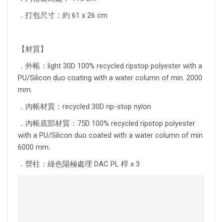
．打包尺寸：約 61 x 26 cm
【材質】
．外帳：light 30D 100% recycled ripstop polyester with a
PU/Silicon duo coating with a water column of min. 2000
mm.
．內帳材質：recycled 30D rip-stop nylon
．內帳底部材質：75D 100% recycled ripstop polyester
with a PU/Silicon duo coated with a water column of min
6000 mm.
．營柱：綠色陽極處理 DAC PL 桿 x 3