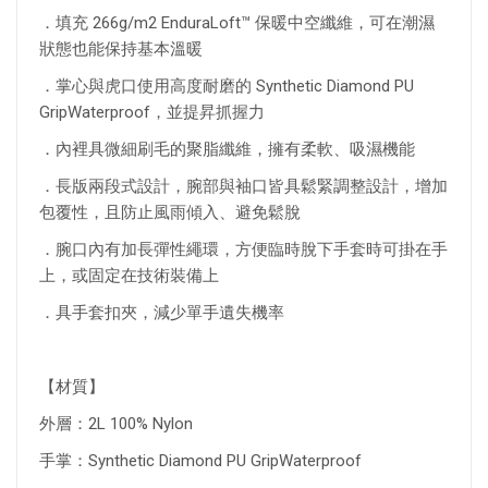
．填充 266
g/m2 EnduraLoft™ 保暖中空纖維，可在潮濕
狀態也能保持基本溫暖
．
掌心與虎口使用高度耐磨的 Synthetic Diamond PU
GripWaterproof，並提昇抓握力
．
內裡具微細刷毛的聚脂纖維，擁有柔軟、吸濕機能
．長版
兩段式設計，腕部與袖口皆具鬆緊調整設計，增加
包覆性，且防止風雨傾入、避免鬆脫
．腕口內有加長彈性繩環，方便臨時脫下手套時可掛在手
上，或固定在技術裝備上
．具手套扣夾，減少單手遺失機率
【材質】
外層：2L 100% Nylon
手掌：Synthetic Diamond PU GripWaterproof