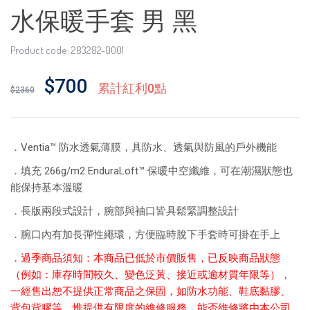
水保暖手套 男 黑
Product code: 283282-0001
$700
累計紅利0點
$2360
．
Ventia™ 防水透氣薄膜，具防水、透氣與防風的戶外機能
．填充 266
g/m2 EnduraLoft™ 保暖中空纖維，可在潮濕狀態也
能保持基本溫暖
．長版
兩段式設計，腕部與袖口皆具鬆緊調整設計
．腕口內有加長彈性繩環，方便臨時脫下手套時可掛在手上
．
過季商品須知：本商品已低於市價販售，已反映商品狀態
（例如：庫存時間較久、變色泛黃、接近或逾材質年限等），
一經售出恕不提供正常商品之保固，如防水功能、鞋底黏膠、
背包背膠等。惟提供有限度的維修服務，能否維修將由本公司