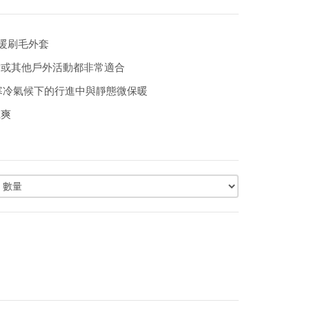
層保暖刷毛外套
雪或其他戶外活動都非常適合
暖衣，適用寒冷氣候下的行進中與靜態微保暖
乾爽