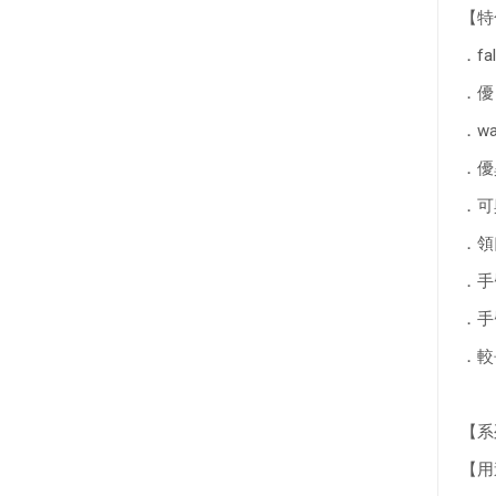
【特
．fa
．優
．w
．優
．可
．領
．手
．手
．較
【系列】
【用