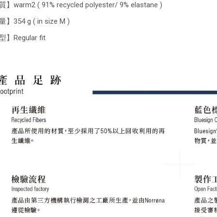
warm2 ( 91% recycled polyester/ 9% elastane )
354 g ( in size M )
】Regular fit