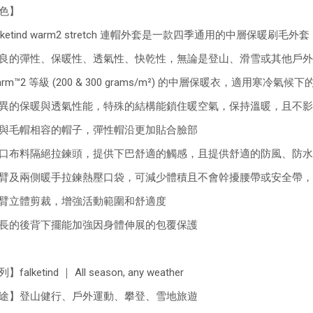
色】
lketind warm2 stretch 連帽外套是一款四季通用的中層保暖刷毛外套
良的彈性、保暖性、透氣性、快乾性，無論是登山、滑雪或其他戶外
arm™2 等級 (200 & 300 grams/m²) 的中層保暖衣，適用寒冷
異的保暖與透氣性能，特殊的結構能鎖住暖空氣，保持溫暖，且不影
與毛帽相容的帽子，彈性帽沿更加貼合臉部
口布料隔絕拉鍊頭，提供下巴舒適的觸感，且提供舒適的防風、防水
臂及兩側暖手拉鍊熱壓口袋，可減少體積且不會幹擾腰帶或安全帶，
臂立體剪裁，增強活動範圍和舒適度
長的後背下擺能加強因身體伸展的包覆保護
falketind ｜ All season, any weather
途】登山健行、戶外運動、攀登、雪地旅遊