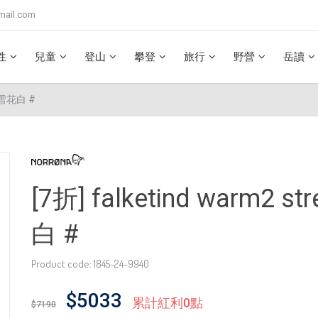
mail.com
性
兒童
登山
攀登
旅行
野營
岳讀
女 雪花白 #
[7折] falketind warm2
白 #
Product code: 1845-24-9940
$5033
累計紅利0點
$7190