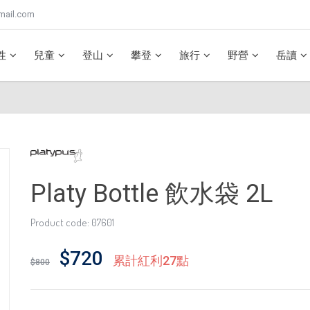
mail.com
性
兒童
登山
攀登
旅行
野營
岳讀
Platy Bottle 飲水袋 2L
Product code: 07601
$720
累計紅利27點
$800