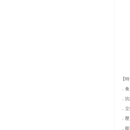
【特
．食用
．抗
．立
．壓
．能