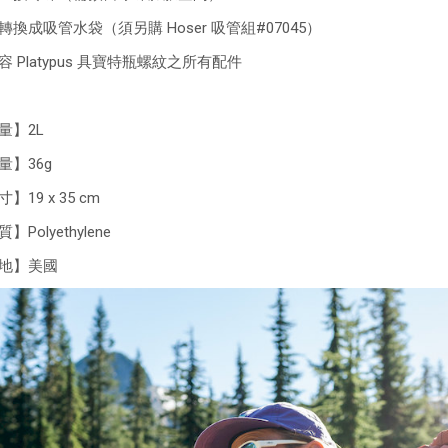
轉換成吸管水袋（須另購 Hoser 吸管組#07045）
容 Platypus 具寶特瓶螺紋之所有配件
量】2L
量】36g
】19 x 35 cm
】Polyethylene
地】美國