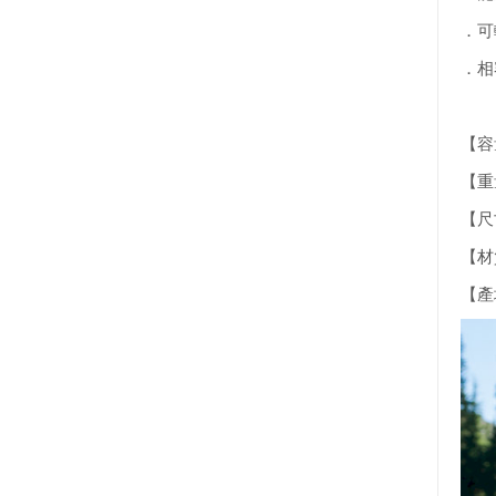
．可
．相
【容
【重
【尺寸
【材質
【產