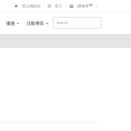
(0)
登山補給站
登入
購物車
優惠
活動專區