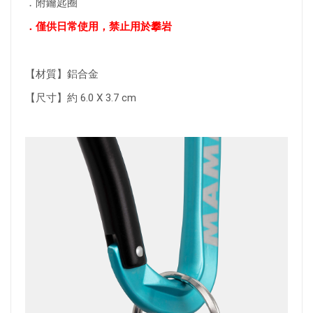
．附鑰匙圈
．僅供日常使用，禁止用於攀岩
【材質】鋁合金
【尺寸】約 6.0 X 3.7 cm