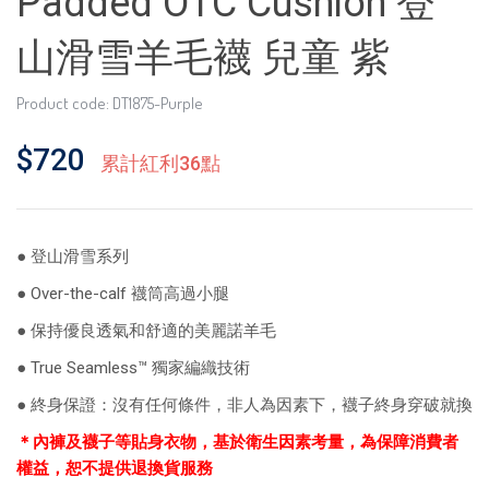
Padded OTC Cushion 登
山滑雪羊毛襪 兒童 紫
Product code: DT1875-Purple
$720
累計紅利36點
● 登山滑雪系列
● Over-the-calf 襪筒高過小腿
● 保持優良透氣和舒適的美麗諾羊毛
● True Seamless™ 獨家編織技術
● 終身保證：沒有任何條件，非人為因素下，襪子終身穿破就換
＊內褲及襪子等貼身衣物，基於衛生因素考量，為保障消費者
權益，恕不提供退換貨服務