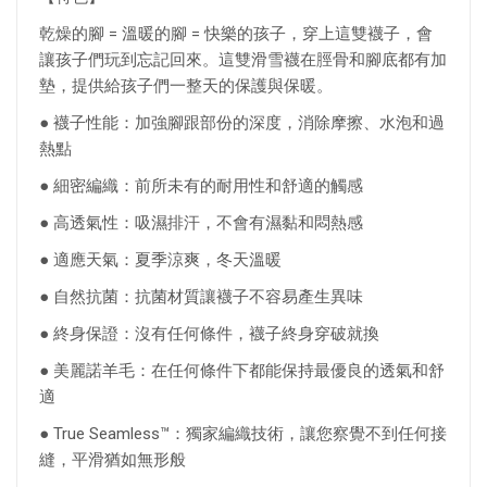
乾燥的腳 = 溫暖的腳 = 快樂的孩子，穿上這雙襪子，會
讓孩子們玩到忘記回來。這雙滑雪襪在脛骨和腳底都有加
墊，提供給孩子們一整天的保護與保暖。
● 襪子性能：加強腳跟部份的深度，消除摩擦、水泡和過
熱點
● 細密編織：前所未有的耐用性和舒適的觸感
● 高透氣性：吸濕排汗，不會有濕黏和悶熱感
● 適應天氣：夏季涼爽，冬天溫暖
● 自然抗菌：抗菌材質讓襪子不容易產生異味
● 終身保證：沒有任何條件，襪子終身穿破就換
● 美麗諾羊毛：在任何條件下都能保持最優良的透氣和舒
適
● True Seamless™：獨家編織技術，讓您察覺不到任何接
縫，平滑猶如無形般