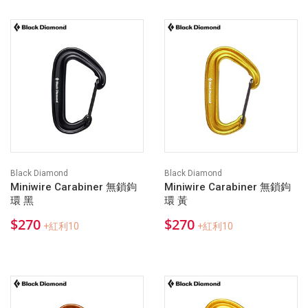
Black Diamond
Black Diamond
Miniwire Carabiner 無鎖鉤
Miniwire Carabiner 無鎖鉤
環 黑
環 黃
$270
$270
+紅利10
+紅利10