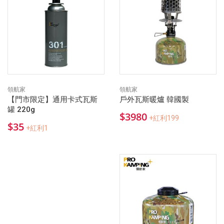
領航家
領航家
【門市限定】通用卡式瓦斯
戶外瓦斯暖爐 韓國製
罐 220g
$3980
+紅利199
$35
+紅利1