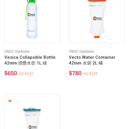
CNOC Outdoors
CNOC Outdoors
Vesica Collapsible Bottle
Vecto Water Container
42mm 摺疊水壺 1L 綠
42mm 水袋 2L 橘
$650
$780
+紅利32
+紅利39