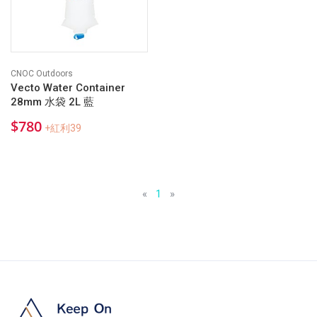
CNOC Outdoors
Vecto Water Container
28mm 水袋 2L 藍
$780
+紅利39
«
1
»