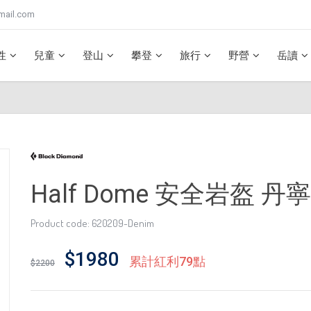
mail.com
性
兒童
登山
攀登
旅行
野營
岳讀
Half Dome 安全岩盔 丹
Product code: 620209-Denim
$1980
累計紅利79點
$2200