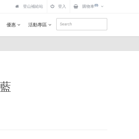
(0)
登山補給站
登入
購物車
優惠
活動專區
寧藍