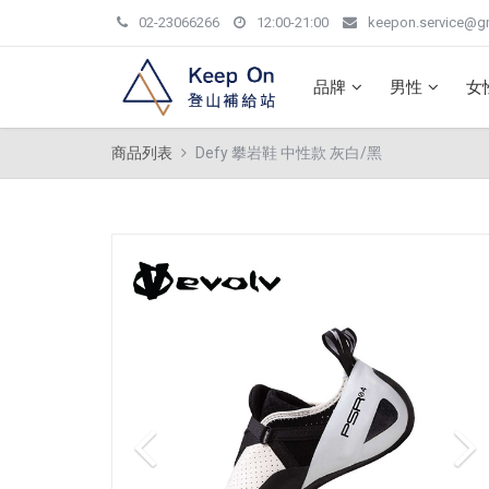
02-23066266
12:00-21:00
keepon.service@g
品牌
男性
女
商品列表
Defy 攀岩鞋 中性款 灰白/黑