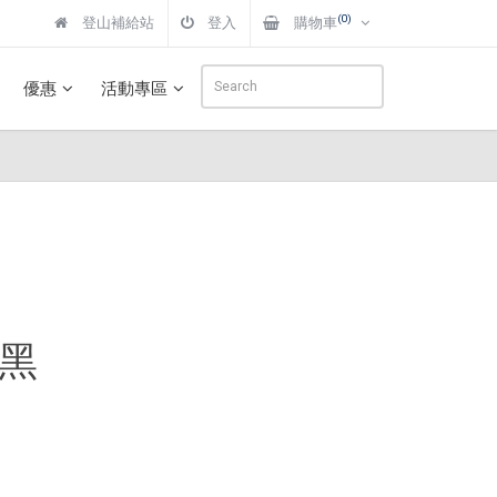
(0)
登山補給站
登入
購物車
優惠
活動專區
/黑