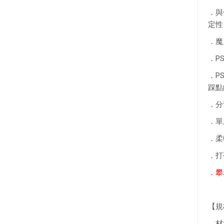
．與
定性
．魔
．P
．P
踩點
．分
．單
．柔
．打
．攀
【規
．材質 