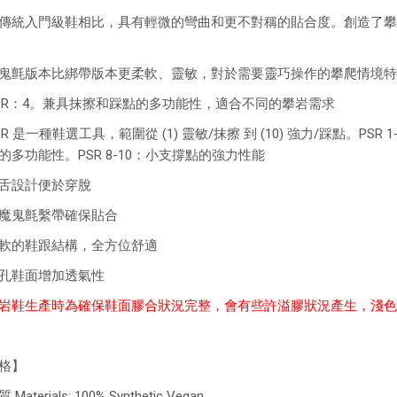
傳統入門級鞋相比，具有輕微的彎曲和更不對稱的貼合度。創造了攀
鬼氈版本比綁帶版本更柔軟、靈敏，對於需要靈巧操作的攀爬情境特
SR：4。兼具抹擦和踩點的多功能性，適合不同的攀岩需求
SR 是一種鞋選工具，範圍從 (1) 靈敏/抹擦 到 (10) 強力/踩點。PS
的多功能性。PSR 8-10：小支撐點的強力性能
舌設計便於穿脫
魔鬼氈繫帶確保貼合
軟的鞋跟結構，全方位舒適
孔鞋面增加透氣性
岩鞋生產時為確保鞋面膠合狀況完整，會有些許溢膠狀況產生，淺色
格】
Materials: 100% Synthetic Vegan