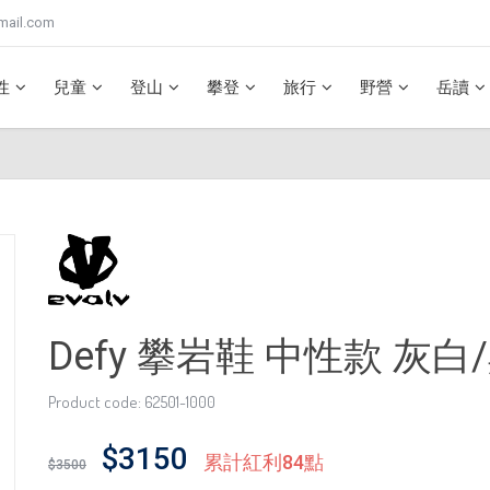
mail.com
性
兒童
登山
攀登
旅行
野營
岳讀
Defy 攀岩鞋 中性款 灰白
Product code: 62501-1000
$3150
累計紅利84點
$3500