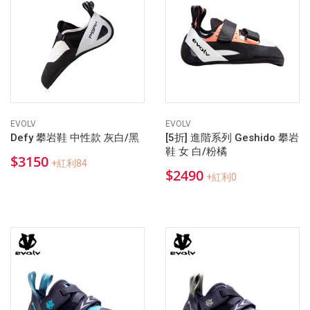
EVOLV
EVOLV
Defy 攀岩鞋 中性款 灰白/黑
[5折] 進階系列 Geshido 攀岩
鞋 女 白/粉橘
$3150
+紅利84
$2490
+紅利0