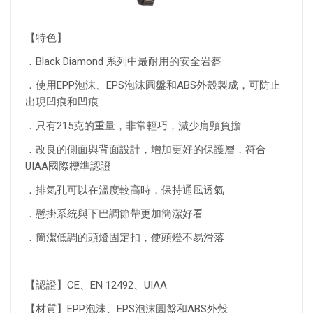
【特色】
．Black Diamond 系列中最耐用的安全岩盔
．使用EPP泡沫、EPS泡沫圓盤和ABS外殼製成，可防止
出現凹痕和凹痕
．只有215克的重量，非常輕巧，減少肩頸負擔
．改良的側面與背面設計，增加更好的保護層，符合
UIAA國際標準認證
．排氣孔可以在溫度較高時，保持通風透氣
．懸掛系統與下巴調節帶更加簡潔好看
．簡潔低調的頭燈固定扣，使頭燈不易滑落
【認證】CE、EN 12492、UIAA
【材質】EPP泡沫、EPS泡沫圓盤和ABS外殼