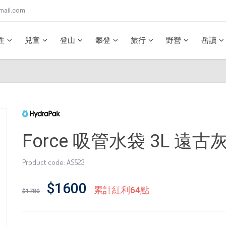
mail.com
性
兒童
登山
攀登
旅行
野營
岳讀
Force 吸管水袋 3L 遠古灰
Product code: AS523
$1600
累計紅利64點
$1780