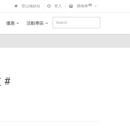
(0)
登山補給站
登入
購物車
優惠
活動專區
 #