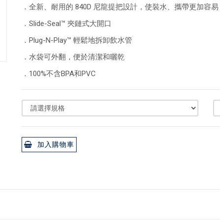
．全新、耐用的 840D 尼龍提把設計，使裝水、攜帶更加容易
．Slide-Seal™ 夾鏈式大開口
．Plug-N-Play™ 輕鬆地拆卸飲水管
．水袋可外翻，便於清潔和曬乾
．100%不含BPA和PVC
加入購物車