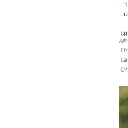
．可以
．10
【材
具熱
【容量】
【重量
【尺寸】