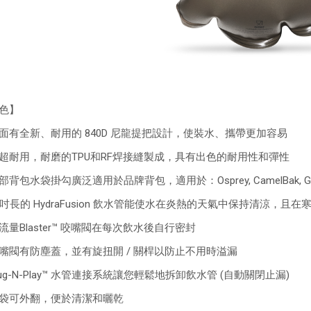
色】
面有全新、耐用的 840D 尼龍提把設計，使裝水、攜帶更加容易
超耐用，耐磨的TPU和RF焊接縫製成，具有出色的耐用性和彈性
背包水袋掛勾廣泛適用於品牌背包，適用於：Osprey, CamelBak, Gregory, My
6吋長的 HydraFusion 飲水管能使水在炎熱的天氣中保持清涼，且
流量Blaster™ 咬嘴閥在每次飲水後自行密封
嘴閥有防塵蓋，並有旋扭開 / 關桿以防止不用時溢漏
lug-N-Play™ 水管連接系統讓您輕鬆地拆卸飲水管 (自動關閉止漏)
袋可外翻，便於清潔和曬乾