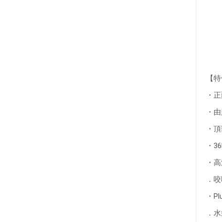
【特
・正
・由
・頂部
・3
・高
．咬
・P
．水