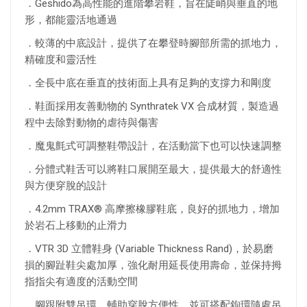
．Geshido為高性能的進階攀岩鞋，旨在陡峭與垂直的地
形，都能靈活地通過
．較薄的中底設計，提供了在攀登時腳部所需的抓地力，
精確度和靈活性
．全長中底在垂直的技術面上具有足夠的支撐力和剛度
．鞋面採用友善動物的 Synthratek VX 合成材質，製造過
程中去除對動物的虐待與傷害
．魔鬼氈式可調整鞋帶設計，在活動當下也可以快速調整
．分體式鞋舌可以將鞋口展開至最大，提供最大的舒適性
與方便穿脫的設計
．4.2mm TRAX® 高摩擦橡膠鞋底，良好的抓地力，增加
於岩石上移動的止滑力
．VTR 3D 立體鞋身 (Variable Thickness Rand)，於易磨
損的腳趾鞋尖處加厚，強化耐用延長使用壽命，並保持拇
指指尖有適度的活動空間
．腳跟附雙吊環，輔助穿脫方便性，並可搭配鉤環隨處吊